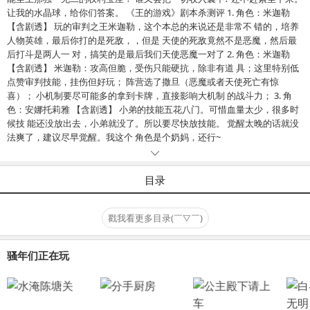
让我的水晶球，给你们答案。 《王的游戏》剧本杀测评 1. 角色：米迦勒
【含剧透】 玩的审判之王米迦勒，这个本总的来说还是非常不 错的，培养
人物英雄，最后你打的是死敌，，但是 天使的死敌竟然不是恶魔，然后最
后打斗是两人一 对，搞笑的是最后我们天使恶魔一对了 2. 角色：米迦勒
【含剧透】 米迦勒：攻高但脆，受伤只能硬抗，除非有道 具；这里特别低
点赞审判技能，挂伤但好玩； 阵营选了撒旦（恶魔或者天使死亡有惊
喜）； 小机制要尽可能多的拿到卡牌，直接影响大机制 的战斗力； 3. 角
色：安娜托莉雅 【含剧透】 小弟的技能五花八门。可惜血量太少，很多时
候技 能还没放出去，小弟就没了。所以要尽快放技能。 觉醒太晚的话就没
法爽了，建议尽早觉醒。我这个 角色是个奶妈，还行~
目录
戳我看更多目录(￣▽￣)
骚年们正在玩