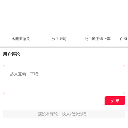
水淹陈塘关
分手厨房
公主殿下请上车
白昼
用户评论
发 布
还没有评论，快来抢沙发吧！