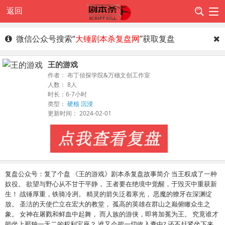
返回
微信公众号搜索“
大锤剧本杀复盘网
”获取复盘
王的游戏
作者： 布丁侦探学院&万穗文创工作室
人数： 8人
时长：6-7小时
类型：
硬核
沉浸
更新时间： 2024-02-01
复盘公众号：复了个盘 《王的游戏》剧本杀复盘故事简介 当王权成了一种
奴役。 欲望与野心从不甘于平静， 王者要在绝境中觉醒，于毁灭中重获新
生！ 战锤厚重，铁骑冷冽。 精灵的箭矢泛着寒光， 恶魔的獠牙在深渊绽
放。 圣洁的天使伫立在宏大的教堂， 孤高的英雄在群山之巅俯瞰众生之
象。 女神在屠戮和鲜血中起舞， 而人族的游侠，即将加冕为王。 究竟谁才
能坐上那独一无二的权利宝座？ 谁又会把一切收入囊中? 还不赶紧坐下来。