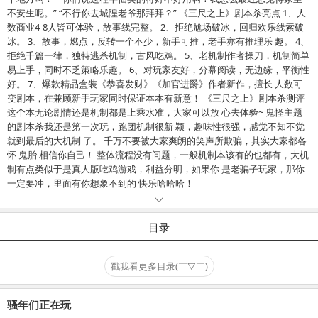
不安生呢。” “不行你去城隍老爷那拜拜？” 《三尺之上》剧本杀亮点 1、人
数商业4-8人皆可体验，故事线完整。 2、拒绝尬场破冰，回归欢乐线索破
冰。 3、故事，燃点，反转一个不少，新手可推，老手亦有推理乐 趣。 4、
拒绝千篇一律，独特逃杀机制，古风吃鸡。 5、老机制作者操刀，机制简单
易上手，同时不乏策略乐趣。 6、对玩家友好，分幕阅读，无边缘，平衡性
好。 7、爆款精品盒装《恭喜发财》《加官进爵》作者新作，擅长 人数可
变剧本，在兼顾新手玩家同时保证本本有新意！ 《三尺之上》剧本杀测评
这个本无论剧情还是机制都是上乘水准，大家可以放 心去体验~ 鬼怪主题
的剧本杀我还是第一次玩，跑团机制很新 颖，趣味性很强，感觉不知不觉
就到最后的大机制 了。 千万不要被大家爽朗的笑声所欺骗，其实大家都各
怀 鬼胎 相信你自己！ 整体流程没有问题，一般机制本该有的也都有，大机
制有点类似于是真人版吃鸡游戏，利益分明，如果你 是老骗子玩家，那你
一定要冲，里面有你想象不到的 快乐哈哈哈！
目录
戳我看更多目录(￣▽￣)
骚年们正在玩