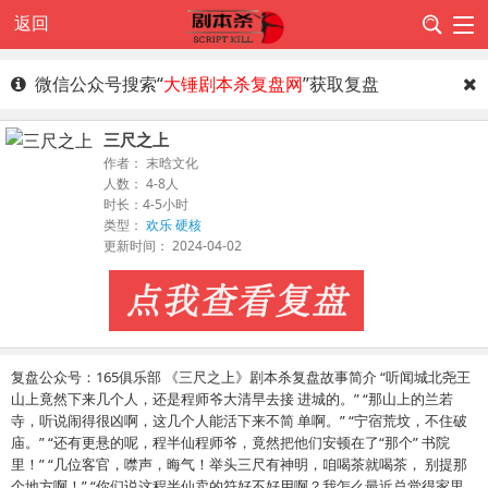
返回
微信公众号搜索“
大锤剧本杀复盘网
”获取复盘
三尺之上
作者： 末晗文化
人数： 4-8人
时长：4-5小时
类型：
欢乐
硬核
更新时间： 2024-04-02
复盘公众号：165俱乐部 《三尺之上》剧本杀复盘故事简介 “听闻城北尧王
山上竟然下来几个人，还是程师爷大清早去接 进城的。” “那山上的兰若
寺，听说闹得很凶啊，这几个人能活下来不简 单啊。” “宁宿荒坟，不住破
庙。” “还有更悬的呢，程半仙程师爷，竟然把他们安顿在了“那个” 书院
里！” “几位客官，噤声，晦气！举头三尺有神明，咱喝茶就喝茶， 别提那
个地方啊！” “你们说这程半仙卖的符好不好用啊？我怎么最近总觉得家里