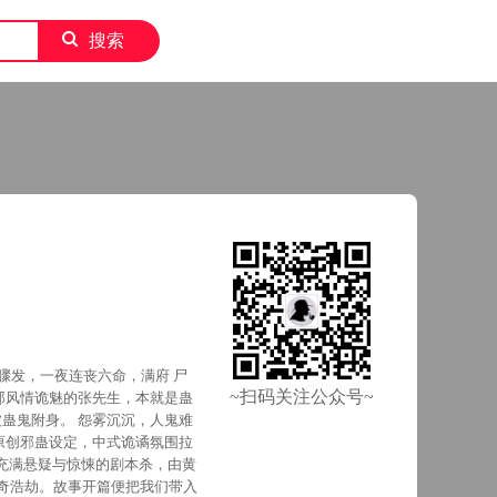
搜索
骤发，一夜连丧六命，满府 尸
~扫码关注公众号~
那风情诡魅的张先生，本就是蛊
蛊鬼附身。 怨雾沉沉，人鬼难
奇浩劫。故事开篇便把我们带入