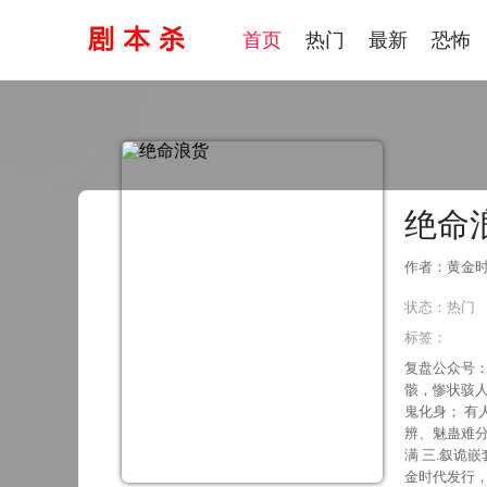
首页
热门
最新
恐怖
绝命
作者：黄金时
状态：
热门
标签：
复盘公众号：
骸，惨状骇人
鬼化身； 有
辨、魅蛊难分。 《绝命浪货》剧本杀亮点： 一、沉浸式定制恐搜，极致恐怖感官暴击 二、原创邪
满 三.叙诡嵌套反转不断，终极演
金时代发行