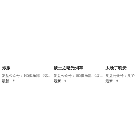
弥撒
废土之曙光列车
太晚了晚安
复盘公众号：165俱乐部 《弥撒》剧...
复盘公众号：165俱乐部 《废土之曙...
最新
#
最新
#
最新
#