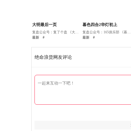
大明最后一页
暮色四合2华灯初上
复盘公众号：复了个盘 《大明最后...
复盘公众号：165俱乐部 《暮色四合...
最新
#
最新
#
绝命浪货网友评论