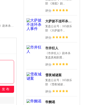
部 《湖底》剧...
评分:
大萨披不连环杀人事件
《第二十二条校规》剧本杀复盘玩...
复盘公众号：165俱乐
部 《大萨披不...
评分:
市井狂人
《市井狂人》剧本杀
复盘真相剧透...
评分:
雪夜城谜案
复盘公众号：165俱乐
部 《雪夜城谜...
发 布
评分:
帝阙谣