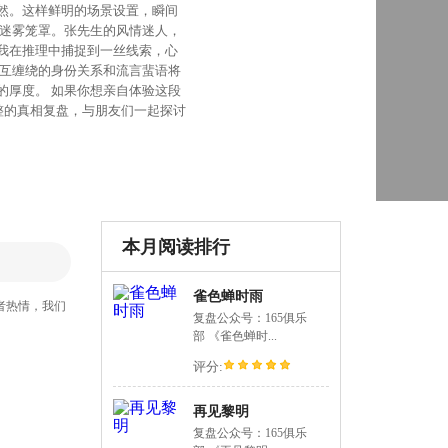
然。这样鲜明的场景设置，瞬间
层迷雾笼罩。张先生的风情迷人，
我在推理中捕捉到一丝线索，心
相互缠绕的身份关系和流言蜚语将
的厚度。 如果你想亲自体验这段
整的真相复盘，与朋友们一起探讨
本月阅读排行
雀色蝉时雨
者热情，我们
复盘公众号：165俱乐
部 《雀色蝉时...
评分:
再见黎明
复盘公众号：165俱乐