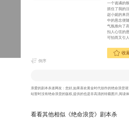
一个诡谲的
抓住了我的
赵小妮的来
中的悬念便
气氛推向了
扣人心弦的
可怕而又引
收
倒序
亲爱的剧本杀迷网友：您好,如果喜欢黄金时代创作的绝命浪货
站暂时没有绝命浪货的版权,提供的也是非高清的转载图片,阅读
看看其他相似《绝命浪货》剧本杀