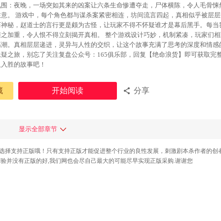
氛围：夜晚，一场突如其来的凶案让六条生命惨遭夺走，尸体横陈，令人毛骨悚
注意。 游戏中，每个角色都与谋杀案紧密相连，坊间流言四起，真相似乎被层
历神秘，赵道士的言行更是颇为古怪，让玩家不得不怀疑谁才是幕后黑手。每当
随之加重，令人恨不得立刻揭开真相。 整个游戏设计巧妙，机制紧凑，玩家们
高潮。真相层层递进，灵异与人性的交织，让这个故事充满了思考的深度和情感
悬疑之旅，别忘了关注复盘公众号：165俱乐部，回复【绝命浪货】即可获取完
人入胜的故事吧！
藏
开始阅读
分享
显示全部章节
请选择支持正版哦！只有支持正版才能促进整个行业的良性发展，刺激剧本杀作者的创
体验并没有正版的好,我们网也会尽自己最大的可能尽早实现正版采购.谢谢您