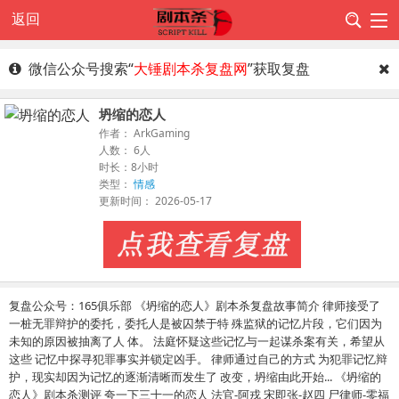
返回
微信公众号搜索“
大锤剧本杀复盘网
”获取复盘
坍缩的恋人
作者： ArkGaming
人数： 6人
时长：8小时
类型：
情感
更新时间： 2026-05-17
复盘公众号：165俱乐部 《坍缩的恋人》剧本杀复盘故事简介 律师接受了
一桩无罪辩护的委托，委托人是被囚禁于特 殊监狱的记忆片段，它们因为
未知的原因被抽离了人 体。 法庭怀疑这些记忆与一起谋杀案有关，希望从
这些 记忆中探寻犯罪事实并锁定凶手。 律师通过自己的方式 为犯罪记忆辩
护，现实却因为记忆的逐渐清晰而发生了 改变，坍缩由此开始... 《坍缩的
恋人》剧本杀测评 夸一下三十一的恋人 法官-阿戎 宋即张-赵四 尸律师-零福