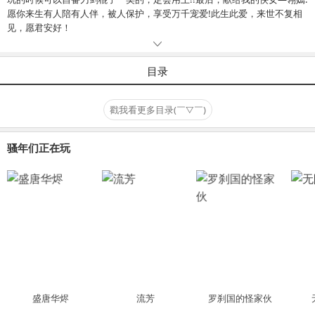
愿你来生有人陪有人伴，被人保护，享受万千宠爱!此生此爱，来世不复相
见，愿君安好！
目录
戳我看更多目录(￣▽￣)
骚年们正在玩
盛唐华烬
流芳
罗刹国的怪家伙