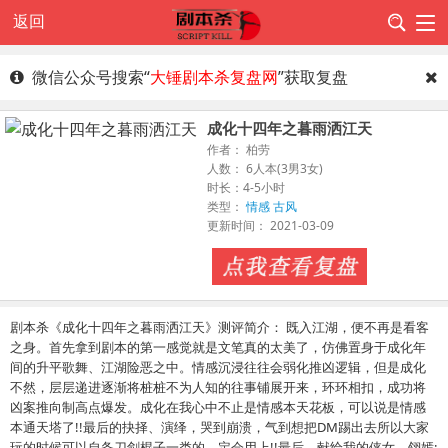
返回
微信公众号搜索“
大锤剧本杀复盘网
”获取复盘
成化十四年之暮雨洒江天
作者： 柏劳
人数： 6人本(3男3女)
时长：4-5小时
类型：
情感
古风
更新时间： 2021-03-09
剧本杀《成化十四年之暮雨洒江天》测评简介： 既入江湖，便不再是看客
之身。首先拿到剧本的第一感觉就是文笔真的太美了，仿佛置身于成化年
间的升平歌舞、江湖险恶之中。情感沉浸往往会弱化推凶逻辑，但是成化
不然，层层递进逐渐将桩桩不为人知的往事铺展开来，环环相扣，成功将
凶案推向制高点爆发。成化在我心中不止是情感本天花板，可以说是情感
本通天塔了!!最后的抉择、演绎，哭到崩溃，气到想把DM踢出去所以大家
玩的时候可以自备刀剑棍子一类的，定会用上!!最后，献给我的侠女—翎嫣: