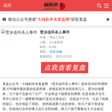
返回
微信公众号搜索“
大锤剧本杀复盘网
”获取复盘
雪乡连环杀人事件
作者： 李白工作室
人数： 6人剧本杀
时长：4小时
类型：
情感
烧脑
更新时间： 2023-02-03
复盘公众号：大锤剧本杀复盘网 《雪乡连环杀人事件》剧本杀2007年熛炸
案 07年爆炸案的真凶也是程俊，程俊起初并未想杀死几人，因为在他看
来，几个孩子也参与了分尸，不会将这个秘密告知警察. 但是在除夕当天，
李开心却去了一趟警察局(她只是去办身份证)．但是这个行为，引起了程俊
的疑心，也令他起了杀机。 他伪装成黄小达的身份，给几个孩子发送短
信，告知他们去年的事儿自己全部知晓，将几个孩子聚集在王大达饭店。