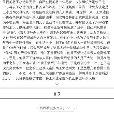
又提前将王小达杀死后，自己也提前将一些毛发，皮肤组织放进饺子之
中，再以王小达的身份将其全部炸死，并在现场留下录音，让警方认定是
王小达为父母报仇，将包括程俊在内的几人杀害。 可这样一来，王大达便
不再有条件成为连环杀人案的凶手，因此将会将那起案件重新调查，程俊
为不被发现，将金老太的儿子金业详吊死在树上，并帮他伪造了八字遗书:
罪恶滔天，以死谢罪. 就此，程俊将金业祥包装成了凶手，自己则从世界
中“消失”. 《雪乡连环杀人事件》剧本杀2006年王大达夫妻，及五名祈福人
之死 程俊在99年完成杀人而不被发现，在他心中，他的父母与金老太这几
年当中一直陪伴着他，在生活当中，剩下的6名祈福人一直照顾着程俊，但
是在O6年的时候，程俊已经成年，这几人想合伙进城做生意，为程俊赚些
上学钱. 可对于程俊而言，他并不需要钱财，他并不想让这些亲人也离他而
去，于是，他展开了连续杀人事件. 但他最后想杀的人是王大达，但是在他
动手之前，王大达却被6个孩子酒写开车撞死。于是程俊心生一计，想借这
次的突发事件，把之前五起杀人案归为王大达所为. 于是怂恿几名惊慌失措
的孩子，一不做二不休，将王大达的尸体运回饭店，并将其妻子杀害后残
忍分尸，其目的是模仿作案，将王大达定性为真正的连环杀人犯.
目录
戳我看更多目录(￣▽￣)