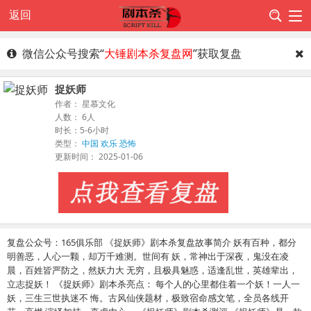
返回
微信公众号搜索“
大锤剧本杀复盘网
”获取复盘
捉妖师
作者： 星慕文化
人数： 6人
时长：5-6小时
类型：
中国
欢乐
恐怖
更新时间： 2025-01-06
复盘公众号：165俱乐部 《捉妖师》剧本杀复盘故事简介 妖有百种，都分
明善恶，人心一颗，却万千难测。世间有 妖，常神出于深夜，鬼没在凌
晨，百姓皆严防之，然妖力大 无穷，且极具魅惑，适逢乱世，英雄辈出，
立志捉妖！ 《捉妖师》剧本杀亮点： 每个人的心里都住着一个妖！一人一
妖，三生三世执迷不 悔。古风仙侠题材，极致宿命感文笔，全员各线开